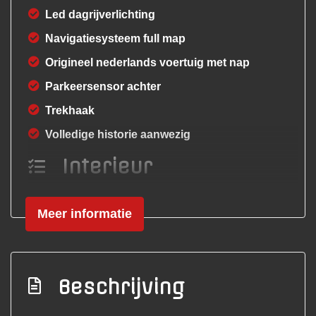
Led dagrijverlichting
Navigatiesysteem full map
Origineel nederlands voertuig met nap
Parkeersensor achter
Trekhaak
Volledige historie aanwezig
Interieur
Achterbank in delen neerklapbaar
Meer informatie
Airco
Armsteun voor
Bestuurdersstoel in hoogte verstelbaar
Beschrijving
Buitentemperatuurmeter
Elektrische ramen achter