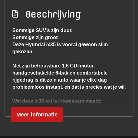
Electronic climate control
Beschrijving
Elektrische ramen achter
Elektrische ramen voor
Sommige SUV’s zijn duur.
Sommige zijn groot.
Hoofdsteunen anti-whiplash
Deze Hyundai ix35 is vooral gewoon slim
Lederen bekleding
gekozen.
Lederen versnellingspook
Met zijn betrouwbare 1.6 GDI motor,
Lederen/stof bekleding
handgeschakelde 6-bak en comfortabele
Middenarmsteun voor
rijgedrag is dit zo’n auto waar je elke dag
probleemloos instapt, en dat is precies wat je wil.
Stuur leder
Stuur verstelbaar
Wat deze ix35 extra interessant maakt:
Slechts 2e eigenaar
Stuurbekrachtiging
Meer informatie
9 jaar in bezit geweest bij laatste eigenaar
Exterieur
Origineel Nederlands geleverd
NAP gecontroleerde 134.000 km
APK tot 29-04-2027
Buitenspiegels elektrisch verstelbaar