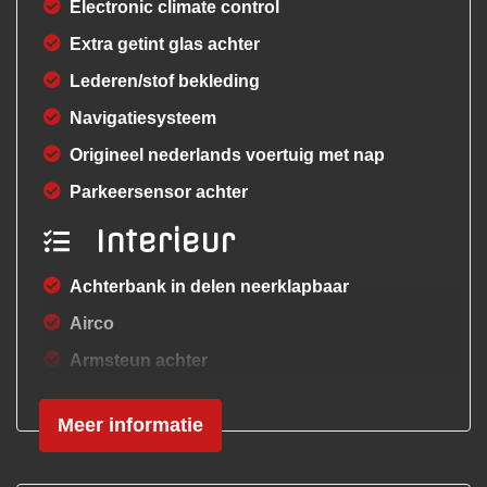
Electronic climate control
Extra getint glas achter
Lederen/stof bekleding
Navigatiesysteem
Origineel nederlands voertuig met nap
Parkeersensor achter
Interieur
Achterbank in delen neerklapbaar
Airco
Armsteun achter
Armsteun voor
Meer informatie
Bagagedek
Climate control