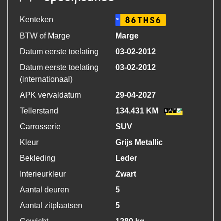
Kenteken
86THS6
NL
BTW of Marge
Marge
Datum eerste toelating
03-02-2012
Datum eerste toelating
03-02-2012
(internationaal)
APK vervaldatum
29-04-2027
Tellerstand
134.431 KM
Carrosserie
SUV
Kleur
Grijs Metallic
Bekleding
Leder
Interieurkleur
Zwart
Aantal deuren
5
Aantal zitplaatsen
5