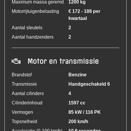
Maximum massa geremd
1200 kg
Motorrijtuigenbelasting
€ 172 - 188 per
kwartaal
Aantal sleutels
2
Aantal handzenders
2
Motor en transmissie
Brandstof
Benzine
Transmissie
Handgeschakeld 6
Aantal cilinders
4
Cilinderinhoud
1597 cc
Vermogen
85 kW / 116 PK
Topsnelheid
200 km/h
Acceleratie (0-100 km/h)
10.9 seconden