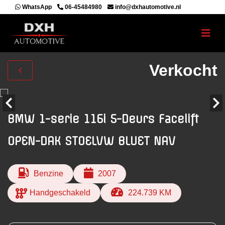
WhatsApp
06-45484980
info@dxhautomotive.nl
Verkocht
BMW 1-serie 116i 5-Deurs Facelift
OPEN-DAK STOELVW BLUET NAV
Benzine
2007
Handgeschakeld
224.739 KM