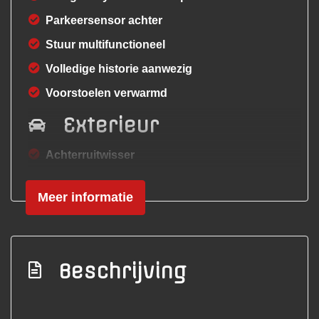
Parkeersensor achter
Stuur multifunctioneel
Volledige historie aanwezig
Voorstoelen verwarmd
Exterieur
Achterruitwisser
Buitenspiegels elektrisch verstelbaar
Meer informatie
Buitenspiegels in carrosseriekleur
Bumpers in carrosseriekleur
Centr. deurvergr. met a.b. en startblokkering
Beschrijving
Elektrisch glazen schuif-/kanteldak
Getint glas