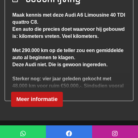
Achterbank in delen neerklapbaar
Airco
Maak kennis met deze Audi A6 Limousine 40 TDI
quattro C8.
Airco automatisch
Een auto die precies doet waarvoor hij gebouwd
Airco separaat achter
is: kilometers vreten. Veel kilometers.
Aluminium interieur afwerking
Met 290.000 km op de teller zou een gemiddelde
Armsteun achter
auto al beginnen te klagen.
Armsteun voor
Deze Audi niet. Die is gewoon ingereden.
Binnenspiegel automatisch dimmend
Sterker nog: vier jaar geleden gekocht met
Cruise control adaptief met stop&go
48.000 km voor ruim €50.000,-. Sindsdien vooral
gebruikt waarvoor een diesel bedoeld is: lange
Elektrisch verstelb. bestuurdersstoel met
Meer informatie
snelwegritten, cruise control aan en gaan.
geheugen
Elektrisch verstelbare passagiersstoel
Onder de motorkap ligt de bekende 2.0 TDI met
204 pk, gekoppeld aan quattro
Elektrische ramen achter
vierwielaandrijving. Dat betekent:
Mogelijk gemaakt door
Mobilox
Elektrische ramen voor
– strak op de weg