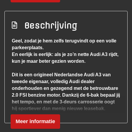
Airco
Airco automatisch
Beschrijving
Bestuurdersstoel in hoogte verstelbaar
Buitentemperatuurmeter
Geel, zodat je hem zelfs terugvindt op een volle
parkeerplaats.
Climate control
En eerlijk is eerlijk: als je zo’n nette Audi A3 rijdt,
Elektrische ramen voor
kun je maar beter gezien worden.
Hoofdsteunen anti-whiplash
Dit is een origineel Nederlandse Audi A3 van
Lederen versnellingspook
tweede eigenaar, volledig Audi dealer
Lederen/stof bekleding
onderhouden en gezegend met de betrouwbare
2.0 FSI benzine motor. Dankzij de 6-bak bepaal jij
Middenarmsteun voor
het tempo, en met de 3-deurs carrosserie oogt
Passagiersstoel in hoogte verstelbaar
hij sportiever dan menig nieuwe leasebak.
Sportstoelen voor
Meer informatie
Binnenin geen basis-ellende, maar een
Stuur en versnellingspook (kunst)leder
sportinterieur met zwarte hemel, geperforeerd