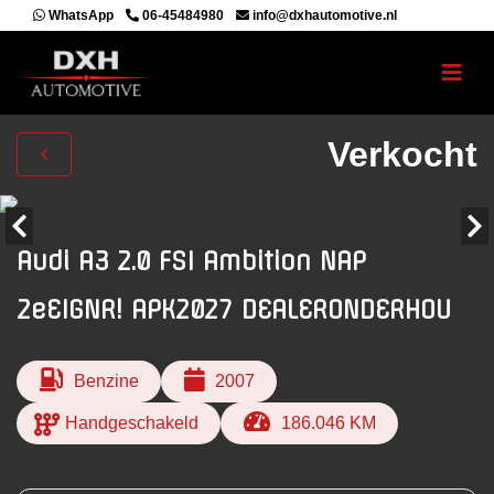
WhatsApp
06-45484980
info@dxhautomotive.nl
Verkocht
Audi A3 2.0 FSI Ambition NAP
2eEIGNR! APK2027 DEALERONDERHOU
Benzine
2007
Handgeschakeld
186.046 KM