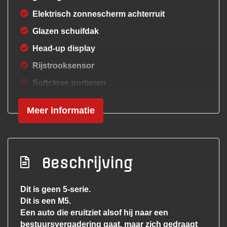
Elektrisch zonnescherm achterruit
Glazen schuifdak
Head-up display
Rijstrooksensor
Softclose portieren
Stoel ventilatie voor
Meer informatie
Stuur verwarmd
Volledige historie aanwezig
Voorstoelen verwarmd
Beschrijving
Zwarte hemelbekleding
Exterieur
Dit is geen 5-serie.
Dit is een M5.
Adaptief demping systeem
Een auto die eruitziet alsof hij naar een
Bi-xenon koplampen
bestuursvergadering gaat, maar zich gedraagt