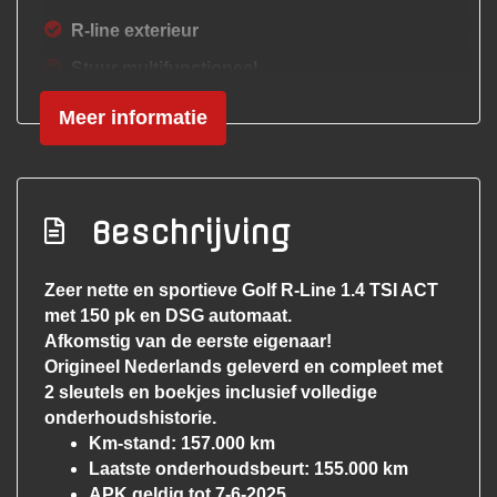
R-line exterieur
Stuur multifunctioneel
Volledige historie aanwezig
Meer informatie
Voorstoelen verwarmd
Interieur
Beschrijving
Achterbank in delen neerklapbaar
Airco
Zeer nette en sportieve Golf R-Line 1.4 TSI ACT
met 150 pk en DSG automaat.
Airco automatisch
Afkomstig van de eerste eigenaar!
Armsteun achter
Origineel Nederlands geleverd en compleet met
Armsteun voor
2 sleutels en boekjes inclusief volledige
onderhoudshistorie.
Bestuurdersstoel in hoogte verstelbaar
Km-stand: 157.000 km
Binnenspiegel automatisch dimmend
Laatste onderhoudsbeurt: 155.000 km
APK geldig tot 7-6-2025