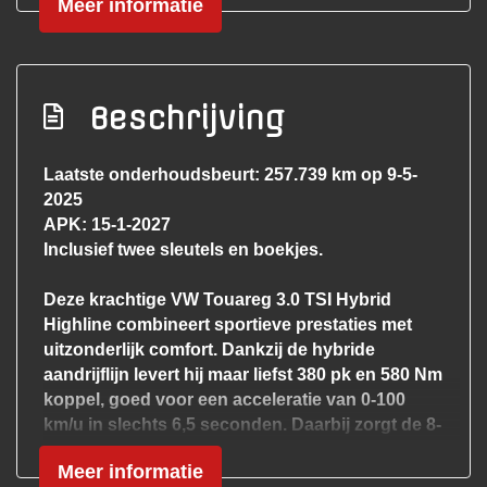
Meer informatie
Navigatiesysteem
Parkeersensor voor en achter
Rijstrooksensor
Beschrijving
Rondomzicht camera
Stoel ventilatie voor
Laatste onderhoudsbeurt: 257.739 km op 9-5-
2025
Stuur verwarmd
APK: 15-1-2027
Trekhaak elektrisch bedienbaar
Inclusief twee sleutels en boekjes.
Voorstoelen verwarmd
Interieur
Deze krachtige VW Touareg 3.0 TSI Hybrid
Highline combineert sportieve prestaties met
Achterbank verwarmd
uitzonderlijk comfort. Dankzij de hybride
aandrijflijn levert hij maar liefst 380 pk en 580 Nm
Airco automatisch
koppel, goed voor een acceleratie van 0-100
Aluminium interieur afwerking
km/u in slechts 6,5 seconden. Daarbij zorgt de 8-
traps automaat en vierwielaandrijving voor een
Binnenspiegel automatisch dimmend
Meer informatie
soepele en dynamische rijervaring, zowel op de