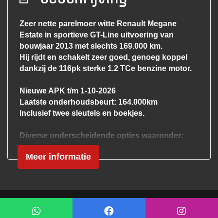
Dakrails
Zeer nette parelmoer witte Renault Megane
Dimlichten automatisch en regensensor
Estate in sportieve GT-Line uitvoering van
bouwjaar 2013 met slechts 169.000 km.
Getint glas
Hij rijdt en schakelt zeer goed, genoeg koppel
Keyless entry
dankzij de 116pk sterke 1.2 TCe benzine motor.
Led dagrijverlichting
Nieuwe APK t/m 1-10-2026
Lichtmetalen velgen 17"
Laatste onderhoudsbeurt: 164.000km
Metaalkleur
Inclusief twee sleutels en boekjes.
Mistlampen voor
Diverse onderscheidende opties waaronder:
Park distance control
GT-Line uitvoering
Meer informatie
Navigatie
Sportonderstel
Bluetooth
Sportvelgen
Half Lederen Sportstoelen
LED Dagrijverlichting
Trekhaak
Trekhaak
Mogelijk gemaakt door
Mobilox
Voor-en achterspoiler
Parkeersensoren