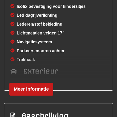
Isofix bevestiging voor kinderzitjes
Led dagrijverlichting
Lederen/stof bekleding
Lichtmetalen velgen 17"
Navigatiesysteem
Parkeersensoren achter
Trekhaak
Exterieur
Achterruitwisser
Meer informatie
Buitenspiegels elektrisch inklapbaar
Buitenspiegels elektrisch verstel- en
verwarmbaar
Beschrijving
Buitenspiegels in carrosseriekleur