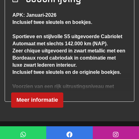
Electronic climate control
Elektrische ramen voor en achter
APK: Januari-2026
Inclusief twee sleutels en boekjes.
Lederen bekleding
Lederen interieur
Sportieve en stijlvolle S5 uitgevoerde Cabriolet
Lendesteun(en) verstelbaar
Automaat met slechts 142.000 km (NAP).
Zeer chique uitgevoerd in zwart metallic met een
Middenarmsteun voor
Bordeaux rood cabriodak in combinatie met
Sportstoelen
luxe zwart lederen interieur.
Inclusief twee sleutels en de originele boekjes.
Sportstuur
Stuur leder
Voorzien van een rijk uitrustingsniveau met
onder andere:
Stuur verstelbaar
Meer informatie
Lederen sportstoelen
Stuurbekrachtiging
Bi-Xenon verlichting
LED dagrijverlichting
Stuurbekrachtiging snelheidsafhankelijk
Stoelverwarming
Voorstoel(en) elektrisch verstelbaar
Elektrisch verstelbare voorstoelen
Mogelijk gemaakt door
Mobilox
Navigatiesysteem
Voorstoelen verwarmd