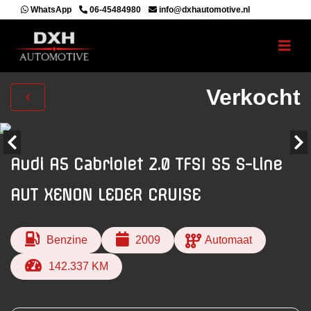
WhatsApp
06-45484980
info@dxhautomotive.nl
Verkocht
Audi A5 Cabriolet 2.0 TFSI S5 S-Line
AUT XENON LEDER CRUISE
Benzine
2009
Automaat
142.337 KM