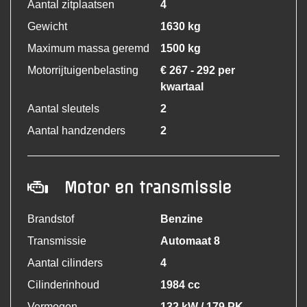
Aantal zitplaatsen
4
Gewicht
1630 kg
Maximum massa geremd
1500 kg
Motorrijtuigenbelasting
€ 267 - 292 per
kwartaal
Aantal sleutels
2
Aantal handzenders
2
Motor en transmissie
Brandstof
Benzine
Transmissie
Automaat 8
Aantal cilinders
4
Cilinderinhoud
1984 cc
Vermogen
132 kW / 179 PK