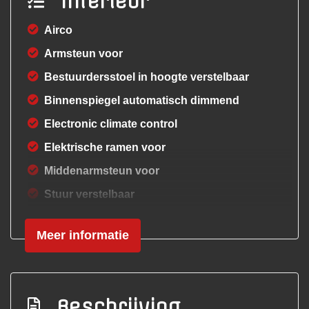
Interieur
Airco
Armsteun voor
Bestuurdersstoel in hoogte verstelbaar
Binnenspiegel automatisch dimmend
Electronic climate control
Elektrische ramen voor
Middenarmsteun voor
Stuur verstelbaar
Stuurbekrachtiging
Meer informatie
Stuurbekrachtiging snelheidsafhankelijk
Overige
Beschrijving
3e eigenaar!