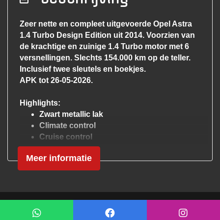
Anti blokkeer systeem
Zeer nette en compleet uitgevoerde Opel Astra
Bestuurdersairbag
1.4 Turbo Design Edition uit 2014. Voorzien van
Bluetooth
de krachtige en zuinige 1.4 Turbo motor met 6
versnellingen. Slechts 154.000 km op de teller.
Elektronisch stabiliteits programma
Inclusief twee sleutels en boekjes.
Hoofd airbag(s) achter
APK tot 26-05-2026.
Hoofd airbag(s) voor
Highlights:
Passagiersairbag
Zwart metallic lak
Climate control
Zij airbag(s) voor
Cruise control
Exterieur
Lichtmetalen velgen
Meer informatie
Multifunctioneel lederen stuurwiel
Buitenspiegels elektrisch verstel- en
Comfortabel, sportief én betrouwbaar. Klaar
verwarmbaar
voor vele zorgeloze kilometers!
Chroom delen exterieur
Mogelijk gemaakt door
Mobilox
Bij ons geen afleverkosten!
Dimlichten automatisch