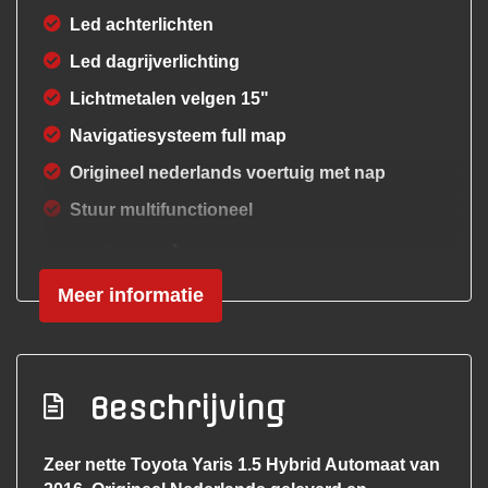
Led achterlichten
Led dagrijverlichting
Lichtmetalen velgen 15"
Navigatiesysteem full map
Origineel nederlands voertuig met nap
Stuur multifunctioneel
Overige
Meer informatie
3e eigenaar!
Anti blokkeer systeem
Anti doorslip regeling
Beschrijving
Automaat!
Autonomous emergency braking
Zeer nette Toyota Yaris 1.5 Hybrid Automaat van