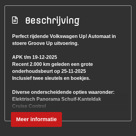
afstandsbediening
Elektrisch glazen panorama-dak
Beschrijving
Extra getint glas achter
Perfect rijdende Volkswagen Up! Automaat in
Getint glas
stoere Groove Up uitvoering.
Glazen schuifdak
APK t/m 19-12-2025
Mistlampen voor
Recent 2.000 km geleden een grote
Panoramadak
onderhoudsbeurt op 25-11-2025
Inclusief twee sleutels en boekjes.
Parkeersensor achter
Speciale kleur
Diverse onderscheidende opties waaronder:
Elektrisch Panorama Schuif-Kanteldak
Sportvelgen
Cruise Control
Interieur
Parkeersensoren
Meer informatie
Extra getinte ruiten
Achterbank in delen neerklapbaar
Sportvelgen
Airco
Airco