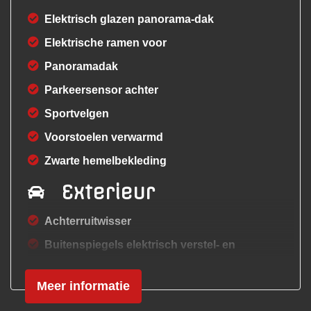
Elektrisch glazen panorama-dak
Elektrische ramen voor
Panoramadak
Parkeersensor achter
Sportvelgen
Voorstoelen verwarmd
Zwarte hemelbekleding
Exterieur
Achterruitwisser
Buitenspiegels elektrisch verstel- en
verwarmbaar
Meer informatie
Buitenspiegels in carrosseriekleur
Centrale vergrendeling met