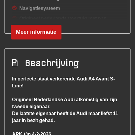
Navigatiesysteem
Origineel nederlands voertuig met nap
Premium audio met subwoofer
Meer informatie
S line exterieur
Stuur multifunctioneel
Volledige historie aanwezig
Beschrijving
Zwarte hemelbekleding
In perfecte staat verkerende Audi A4 Avant S-
Interieur
Line!
Achterbank in delen neerklapbaar
Origineel Nederlandse Audi afkomstig van zijn
Airco automatisch
tweede eigenaar.
De laatste eigenaar heeft de Audi maar liefst 11
Aluminium interieur afwerking
jaar in bezit gehad.
Armsteun voor
APK t/m 4-2-2026