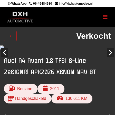
WhatsApp
06-45484980
info@dxhautomotive.nl
Verkocht
Audi A4 Avant 1.8 TFSI S-Line
2eEIGNR! APK2026 XENON NAV BT
Benzine
2011
Handgeschakeld
130.611 KM