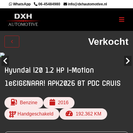
WhatsApp
06-45484980
info@dxhautomotive.nl
Verkocht
Hyundai i20 1.2 HP I-Motion
1eEIGENAAR! APK2026 BT PDC CRUIS
Benzine
2016
Handgeschakeld
192.362 KM