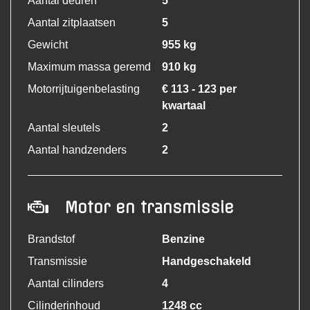
Aantal deuren
5
Aantal zitplaatsen
5
Gewicht
955 kg
Maximum massa geremd
910 kg
Motorrijtuigenbelasting
€ 113 - 123 per
kwartaal
Aantal sleutels
2
Aantal handzenders
2
Motor en transmissie
Brandstof
Benzine
Transmissie
Handgeschakeld
Aantal cilinders
4
Cilinderinhoud
1248 cc