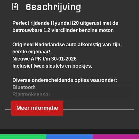
afstandsbediening
Beschrijving
Getint glas
Perfect rijdende Hyundai i20 uitgerust met de
Led dagrijverlichting
betrouwbare 1.2 viercilinder benzine motor.
Metaalkleur
Origineel Nederlandse auto afkomstig van zijn
Mistlampen voor
eerste eigenaar!
Park distance control
Nieuwe APK t/m 30-01-2026
Inclusief twee sleutels en boekjes.
Parkeersensor achter
Trekhaak
Diverse onderscheidende opties waaronder:
Bluetooth
Overige
Rijstrooksensor​​​​​​
Cruise Control
1e eigenaar!
Meer informatie
Parkeersensoren
Anti blokkeer systeem
LED Dagrijverlichting
Trekhaak
Anti doorslip regeling
Multifunctioneel Leder Stuurwiel
Bestuurdersairbag