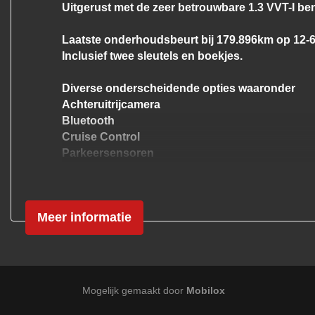
Uitgerust met de zeer betrouwbare 1.3 VVT-I be
Centrale vergrendeling met afstandsbedieni
Dakspoiler
Laatste onderhoudsbeurt bij 179.896km op 12-6
Inclusief twee sleutels en boekjes.
Getint glas
Lichtmetalen velgen 16"
Diverse onderscheidende opties waaronder
Achteruitrijcamera
Metaalkleur
Bluetooth
Mistlampen voor
Cruise Control
Parkeersensoren
Parkeersensor achter
Afneembare Trekhaak
Trekhaak
Climate Control
Multifunctioneel Leder Stuurwiel
Trekhaak met afneembare kogel
Meer informatie
Lichtmetalen Velgen
Inruil / Garantie / Financiering mogelijk.
Neem gerust contact op voor meer informatie!
Mogelijk gemaakt door
Mobilox
Bij ons geen afleverkosten!
Nieuwe APK en onderhoudsbeurt zijn tegen meer