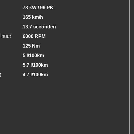
73 kW / 99 PK
165 km/h
13.7 seconden
inuut
6000 RPM
125 Nm
5 l/100km
5.7 l/100km
)
4.7 l/100km