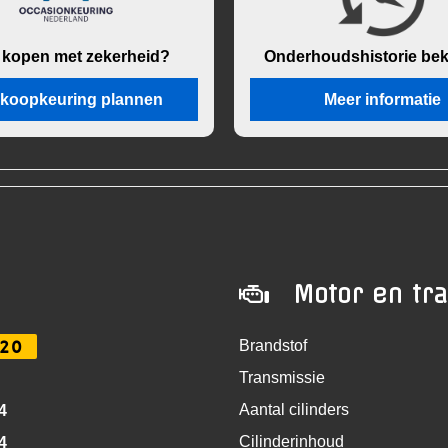
 kopen met zekerheid?
Onderhouds
historie be
koopkeuring plannen
Meer informatie
Motor en tr
20
Brandstof
Transmissie
Aantal cilinders
4
Cilinderinhoud
4