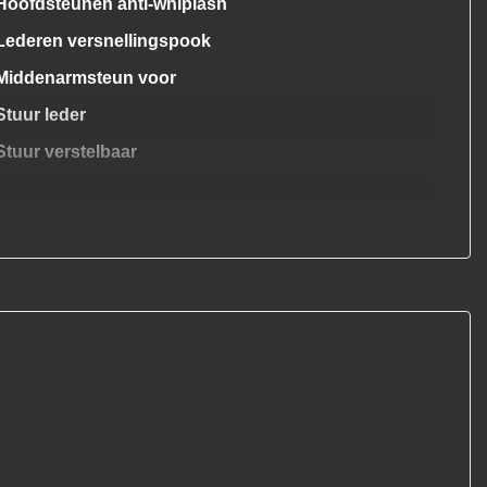
Hoofdsteunen anti-whiplash
Lederen versnellingspook
Middenarmsteun voor
Stuur leder
Stuur verstelbaar
Stuurbekrachtiging