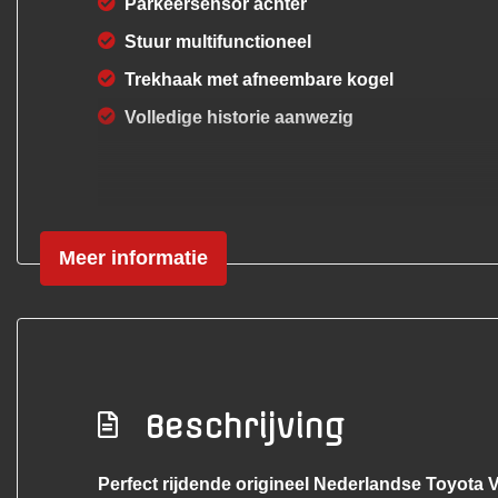
Parkeersensor achter
Stuur multifunctioneel
Trekhaak met afneembare kogel
Volledige historie aanwezig
Meer informatie
Exterieur
Achterruitwisser
Buitenspiegels elektrisch verstel- en verwa
Beschrijving
Buitenspiegels in carrosseriekleur
Bumpers in carrosseriekleur
Perfect rijdende origineel Nederlandse Toyota 