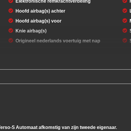
Elektronische remkrachtverdeling
Hoofd airbag(s) achter
Hoofd airbag(s) voor
Knie airbag(s)
Origineel nederlands voertuig met nap
Passagiersairbag
Volledige historie aanwezig
Zij airbag(s) voor
rmbaar
Verso-S Automaat afkomstig van zijn tweede eigenaar.