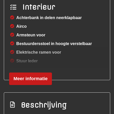
Interieur
Achterbank in delen neerklapbaar
Airco
Armsteun voor
Bestuurdersstoel in hoogte verstelbaar
Elektrische ramen voor
Stuur leder
Stuur verstelbaar
Meer informatie
Stuurbekrachtiging
Velours bekleding
Overige
Beschrijving
Anti blokkeer systeem