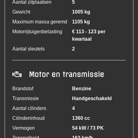
Aantal zitplaatsen
5
Gewicht
1005 kg
Maximum massa geremd
1105 kg
Motorrijtuigenbelasting
€ 113 - 123 per
kwartaal
Aantal sleutels
2
Motor en transmissie
Brandstof
Benzine
Transmissie
Handgeschakeld
Aantal cilinders
4
Cilinderinhoud
1360 cc
Vermogen
54 kW / 73 PK
Topsnelheid
163 km/h