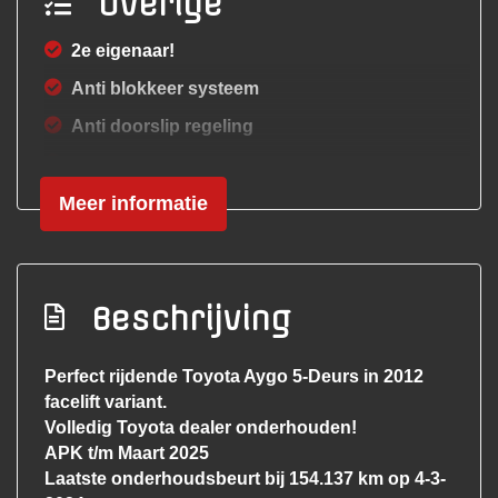
Overige
2e eigenaar!
Anti blokkeer systeem
Anti doorslip regeling
Asr
Meer informatie
Bestuurdersairbag
Brake assist system
Elektronisch stabiliteits programma
Beschrijving
Elektronische remkrachtverdeling
Hoofd airbag(s) achter
Perfect rijdende Toyota Aygo 5-Deurs in 2012
Hoofd airbag(s) voor
facelift variant.
Volledig Toyota dealer onderhouden!
Hoofd airbag(s) voor en achter
APK t/m Maart 2025
Origineel nederlands voertuig met nap
Laatste onderhoudsbeurt bij 154.137 km op 4-3-