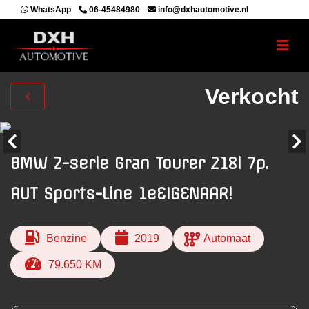
WhatsApp
06-45484980
info@dxhautomotive.nl
Verkocht
BMW 2-serie Gran Tourer 218i 7p.
AUT Sports-Line 1eEIGENAAR!
Benzine
2019
Automaat
79.650 KM