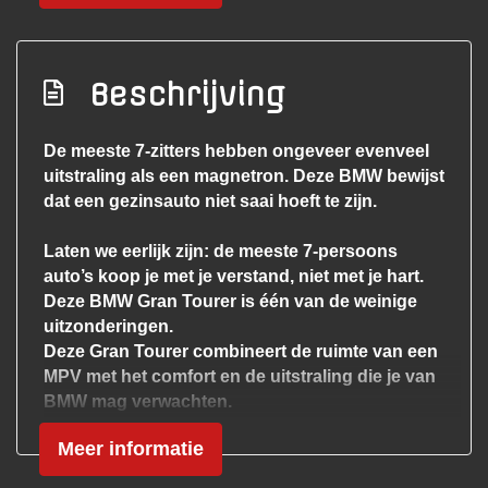
Volledig dealer onderhouden van a tot z
Voorstoelen verwarmd
Overige
Beschrijving
1e eigenaar!
De meeste 7-zitters hebben ongeveer evenveel
uitstraling als een magnetron. Deze BMW bewijst
Achteropkomend verkeer waarschuwing
dat een gezinsauto niet saai hoeft te zijn.
Anti blokkeer systeem
Anti doorslip regeling
Laten we eerlijk zijn: de meeste 7-persoons
auto’s koop je met je verstand, niet met je hart.
Automaat!
Deze BMW Gran Tourer is één van de weinige
Autonomous emergency braking
uitzonderingen.
Deze Gran Tourer combineert de ruimte van een
Bestuurdersairbag
MPV met het comfort en de uitstraling die je van
Bluetooth
BMW mag verwachten.
Bots waarschuwing systeem
Meer informatie
Uitgevoerd in het fraaie Mediterranblau metallic,
Brake assist system
voorzien van de soepele 7-traps automaat en