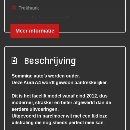
Trekhaak
Voorstoelen verwarmd
Exterieur
Meer informatie
Bi-xenon koplampen
Buitenspiegels elektrisch verstel- en
Beschrijving
verwarmbaar
Centrale vergrendeling met
Sommige auto’s worden ouder.
afstandsbediening
Deze Audi A4 wordt gewoon aantrekkelijker.
Dimlichten automatisch
Dit is het facelift model vanaf eind 2012, dus
Getint glas
moderner, strakker en beter afgewerkt dan de
Koplampen adaptief
eerdere uitvoeringen.
Uitgevoerd in parelmoer wit met een tijdloze
Koplampreiniging
uitstraling die nog steeds perfect mee kan.
Led achterlichten