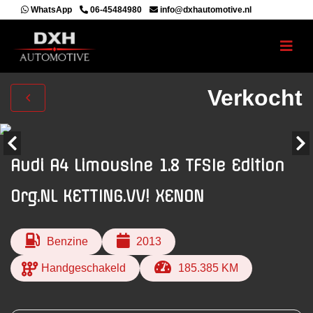
WhatsApp
06-45484980
info@dxhautomotive.nl
Verkocht
Audi A4 Limousine 1.8 TFSIe Edition
Org.NL KETTING.VV! XENON
Benzine
2013
Handgeschakeld
185.385 KM