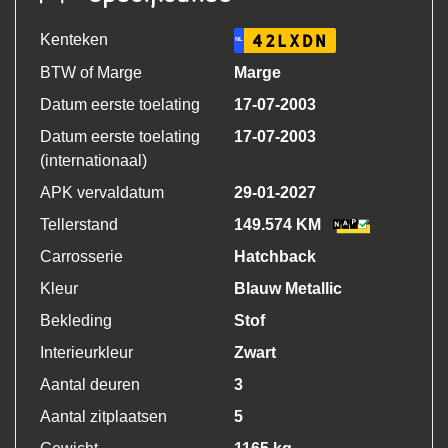
Kenteken
42LXDN
NL
BTW of Marge
Marge
Datum eerste toelating
17-07-2003
Datum eerste toelating
17-07-2003
(internationaal)
APK vervaldatum
29-01-2027
Tellerstand
149.574 KM
Carrosserie
Hatchback
Kleur
Blauw Metallic
Bekleding
Stof
Interieurkleur
Zwart
Aantal deuren
3
Aantal zitplaatsen
5