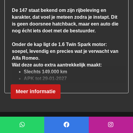
Stuurbekrachtiging
De 147 staat bekend om zijn rijbeleving en
karakter, dat voel je meteen zodra je instapt. Dit
Overige
is geen doorsnee hatchback, maar een auto die
nog écht iets doet met de bestuurder.
Anti blokkeer systeem
Anti doorslip regeling
Onder de kap ligt de 1.6 Twin Spark motor:
soepel, levendig en precies wat je verwacht van
Bestuurdersairbag
Alfa Romeo.
Elektronische remkrachtverdeling
Wat deze auto extra aantrekkelijk maakt:
Slechts 149.000 km
Hoofd airbag(s) voor
APK tot 29-01-2027
Origineel nederlands voertuig met nap
Origineel Nederlands
Meer informatie
Edizione Limitata uitvoering
Passagiersairbag
Zij airbag(s) voor
En gewoon voorzien van de juiste basics:
Climate control
Exterieur
Cruise control
Mogelijk gemaakt door
Mobilox
Lichtmetalen velgen
Buitenspiegels elektrisch verstel- en
Multifunctioneel leder stuurwiel