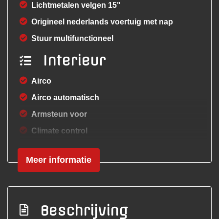
Lichtmetalen velgen 15"
Origineel nederlands voertuig met nap
Stuur multifunctioneel
Interieur
Airco
Airco automatisch
Armsteun voor
Climate control
Elektrische ramen voor
Meer informatie
Lederen bekleding
Lendesteun(en) verstelbaar
Middenarmsteun voor
Beschrijving
Stuur en versnellingspook (kunst)leder