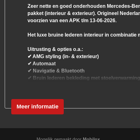
Zeer nette en goed onderhouden Mercedes-Benz 
pakket (interieur & exterieur). Origineel Neder
voorzien van een APK t/m 13-06-2026.
Het luxe bruine lederen interieur in combinatie 
Uitrusting & opties o.a.:
✔ AMG styling (in- & exterieur)
✔ Automaat
✔ Navigatie & Bluetooth
✔ Bruin lederen bekleding met stoelverwarmin
✔ Elektrisch verstelbare voorstoelen
✔ Parkeersensoren vóór & achter
✔ Cruise Control & Climate Control
Meer informatie
✔ Lichtsensor & Regensensor
✔ Trekhaak (1.800kg trekgewicht)
Een stijlvolle, complete en sportieve stationwag
Mogelijk gemaakt door
Mobilox