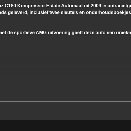
C180 Kompressor Estate Automaat uit 2009 in antracietgrij
lands geleverd, inclusief twee sleutels en onderhoudsboekje
met de sportieve AMG-uitvoering geeft deze auto een unieke 
g
en met karakter.