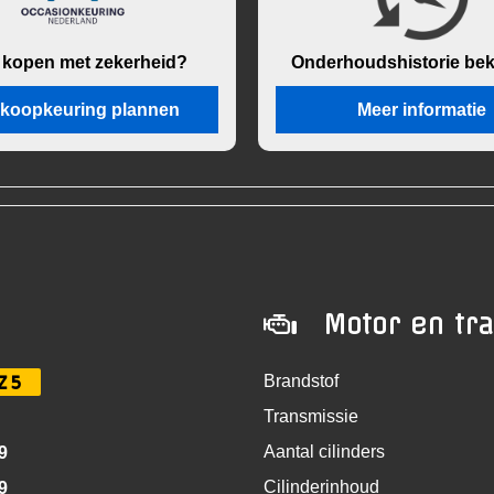
 kopen met zekerheid?
Onderhouds
historie be
koopkeuring plannen
Meer informatie
Motor en tr
Z5
Brandstof
Transmissie
Aantal cilinders
9
Cilinderinhoud
9