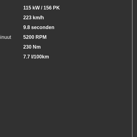
115 kW / 156 PK
223 km/h
9.8 seconden
inuut
5200 RPM
230 Nm
7.7 l/100km