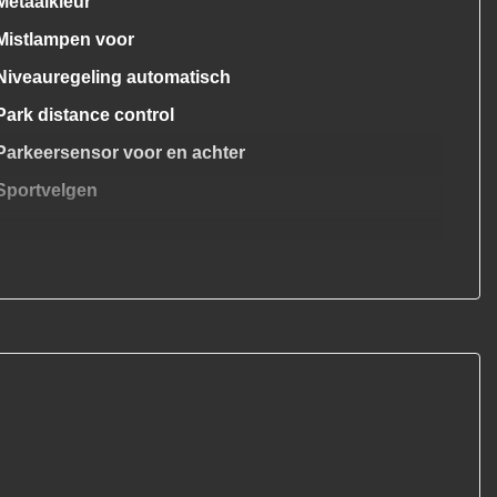
Metaalkleur
Mistlampen voor
Niveauregeling automatisch
Park distance control
Parkeersensor voor en achter
Sportvelgen
Trekhaak
Overige
Anti blokkeer systeem
Anti doorslip regeling
Automaat!
Bestuurdersairbag
Brake assist system