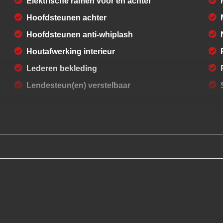
Elektrische ramen voor en achter
Hoofdsteunen achter
Hoofdsteunen anti-whiplash
Houtafwerking interieur
Lederen bekleding
Lendesteun(en) verstelbaar
Middenarmsteun voor
Stuur leder
Stuur verstelbaar
Stuurbekrachtiging snelheidsafhankelijk
Voorstoel(en) elektrisch verstelbaar
Voorstoelen verwarmd
Zwarte hemelbekleding