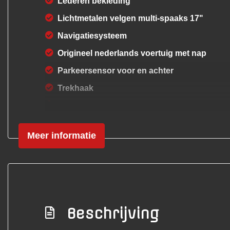
Lederen bekleding
Lichtmetalen velgen multi-spaaks 17"
Navigatiesysteem
Origineel nederlands voertuig met nap
Parkeersensor voor en achter
Trekhaak
Voorstoel(en) elektrisch verstelbaar
Voorstoelen verwarmd
Meer informatie
Zwarte hemelbekleding
Beschrijving