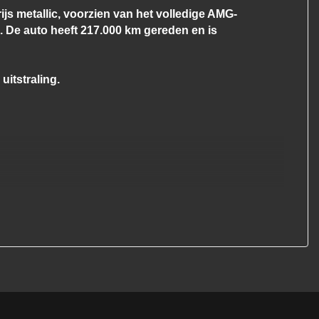
Elektronisch stabiliteits programma
s metallic, voorzien van het volledige AMG-
s. De auto heeft 217.000 km gereden en is
Hoofd airbag(s) achter
Hoofd airbag(s) voor
uitstraling.
Knie airbag(s)
Lichtmetalen velgen multi-spaaks 17"
Origineel nederlands voertuig met nap
Passagiersairbag
Zij airbag(s) voor